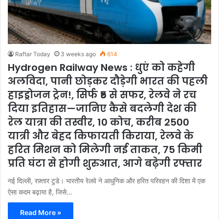
Raftar Today
3 weeks ago
614
Hydrogen Railway News : धुएं को कहेगी
अलविदा, पानी छोड़कर दौड़ेगी भारत की पहली
हाइड्रोजन ट्रेन!, सिर्फ ₹5 से सफर, रेलवे ने रच
दिया इतिहास—जानिए कैसे बदलेगी देश की
रेल यात्रा की तस्वीर, 10 कोच, करीब 2500
यात्री और बेहद किफायती किराया, रेलवे के
हरित मिशन को मिलेगी नई ताकत, 75 किमी
प्रति घंटा से होगी शुरुआत, आगे बढ़ेगी रफ्तार
नई दिल्ली, रफ़्तार टुडे। भारतीय रेलवे ने आधुनिक और हरित परिवहन की दिशा में एक
ऐसा कदम बढ़ाया है, जिसे…
Read More »