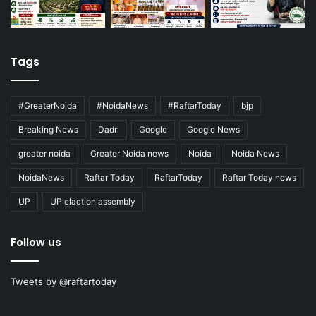
Tags
#GreaterNoida
#NoidaNews
#RaftarToday
bjp
Breaking News
Dadri
Google
Google News
greater noida
Greater Noida news
Noida
Noida News
NoidaNews
Raftar Today
RaftarToday
Raftar Today news
UP
UP elaction assembly
Follow us
Tweets by @raftartoday