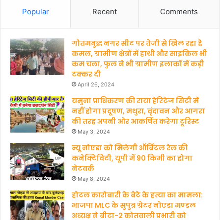
c
u
Popular
Recent
Comments
e
T
गौतमबुद्ध नगर सीट पर तेजी से खिल रहा है
b
u
कमल, ग्रामीण क्षेत्रों में हाथी और साइकिल भी
कम चला, फुल ने भी ग्रामीण इलाकों में कड़ी
o
b
टक्कर दी
o
e
April 26, 2024
यमुना प्राधिकरण की राया हेरिटेज सिटी में
k
नहीं होगा प्रदूषण, मथुरा, वृंदावन और आगरा
की तरह अपनी ओर आकर्षित करेगा टूरिस्ट
May 3, 2024
न्यू नोएडा को मिलेगी ऑर्बिटल रेल की
कनेक्टिविटी, यूपी में 90 किमी का होगा
नेटवर्क
May 8, 2024
होटल कारोबारी के बेटे के हत्‍या का मामला:
भाजपा MLC के सुपुत्र ग्रेटर नोएडा मण्‍डल
अध्‍यक्ष ने बीटा-2 कोतवाली प्रभारी को