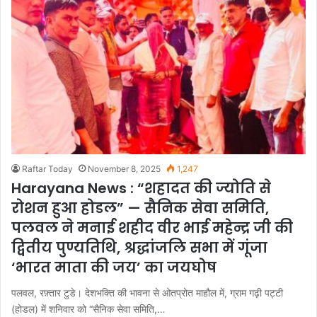
Raftar Today
November 8, 2025
1,247
Harayana News : “शहादत की ज्योति से
रोशन हुआ होडल” — सैनिक सेवा समिति,
पलवल ने मनाई शहीद वीर भाई महेन्द्र जी की
द्वितीय पुण्यतिथि, श्रद्धांजलि सभा में गूंजा
‘भारत माता की जय’ का जयघोष
पलवल, रफ़्तार टुडे। देशभक्ति की भावना से ओतप्रोत माहौल में, ग्राम गढ़ी पट्टी
(होडल) में शनिवार को “सैनिक सेवा समिति,…