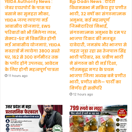
YEIDA Authority News :
Bjp Dadri News : दादरी
जेवर एयरपोर्ट के पास घर
विधानसभा में सक्रिय हुए प्रणीत
बसाने का सुनहरा मौका,
भाटी, 32 वर्षों का संगठनात्मक
YEIDA जल्द लाएगा नई
अनुभव, कई महत्वपूर्ण
आवासीय योजनाएं, EWS
जिम्मेदारियां निभाईं,
परिवारों को भी मिलेगा लाभ,
संगठनात्मक अनुभव के दम पर
सेक्टर-5ए में विकसित होंगी
भाजपा टिकट की मजबूत
नई आवासीय योजनाएं, YEIDA
दावेदारी, जनसंघ और भाजपा से
नवरात्रों में लायेगा 3800 सस्ते
गहरा जुड़ा रहा स्व तेजपाल सिंह
घर, 162 से 300 वर्गमीटर तक
भाटी परिवार, स्व. प्रवीण भाटी
के प्लॉट होंगे उपलब्ध, आवेदन
ने संगठन को दी नई दिशा,
के लिए होगी महत्वपूर्ण पात्रता
गौतमबुद्ध नगर के प्रथम
भाजपा जिला अध्यक्ष बने प्रणीत
11 hours ago
भाटी, प्रणीत बोले— पार्टी का
निर्णय ही सर्वोपरि
12 hours ago