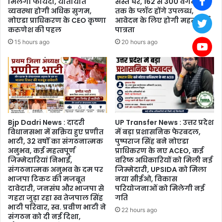
मिलेगा फायदा, यातायात
सस्ते घर, 162 से 300 वर्गमीटर
व्यवस्था होगी अधिक सुगम,
तक के प्लॉट होंगे उपलब्ध,
नोएडा प्राधिकरण के CEO कृष्णा
आवेदन के लिए होगी महत्वपूर्ण
करुणेश की पहल
पात्रता
15 hours ago
20 hours ago
Bjp Dadri News : दादरी
UP Transfer News : उत्तर प्रदेश
विधानसभा में सक्रिय हुए प्रणीत
में बड़ा प्रशासनिक फेरबदल,
भाटी, 32 वर्षों का संगठनात्मक
पुष्पराज सिंह बने नोएडा
अनुभव, कई महत्वपूर्ण
प्राधिकरण के नए ACEO, कई
जिम्मेदारियां निभाईं,
वरिष्ठ अधिकारियों को मिली नई
संगठनात्मक अनुभव के दम पर
जिम्मेदारी, UPSIDA को मिला
भाजपा टिकट की मजबूत
नया सीईओ, विकास
दावेदारी, जनसंघ और भाजपा से
परियोजनाओं को मिलेगी नई
गहरा जुड़ा रहा स्व तेजपाल सिंह
गति
भाटी परिवार, स्व. प्रवीण भाटी ने
22 hours ago
संगठन को दी नई दिशा,