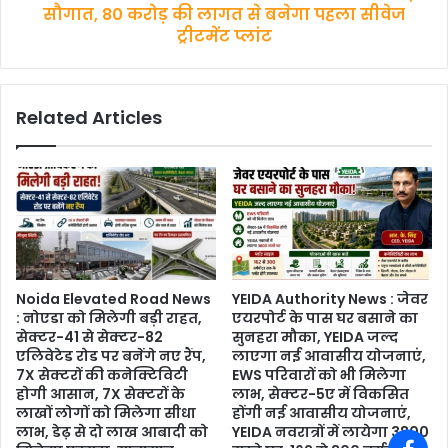
80
सौगात, 80 करोड़ की लागत से बनेगा पहला सीवेज
करोड़
ट्रीटमेंट प्लांट
की
लागत
से
Related Articles
बनेगा
पहला
सीवेज
ट्रीटमेंट
प्लांट
Noida Elevated Road News
YEIDA Authority News : जेवर
: नोएडा को मिलेगी बड़ी राहत,
एयरपोर्ट के पास घर बसाने का
सेक्टर-41 से सेक्टर-82
सुनहरा मौका, YEIDA जल्द
एलिवेटेड रोड पर बनेंगे नए रैंप,
लाएगा नई आवासीय योजनाएं,
7X सेक्टरों की कनेक्टिविटी
EWS परिवारों को भी मिलेगा
होगी आसान, 7X सेक्टरों के
लाभ, सेक्टर-5ए में विकसित
लाखों लोगों को मिलेगा सीधा
होंगी नई आवासीय योजनाएं,
लाभ, डेढ़ से दो लाख आबादी को
YEIDA नवरात्रों में लायेगा 3800