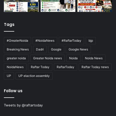
Tags
#GreaterNoida
#NoidaNews
#RaftarToday
bjp
Breaking News
Dadri
Google
Google News
greater noida
Greater Noida news
Noida
Noida News
NoidaNews
Raftar Today
RaftarToday
Raftar Today news
UP
UP elaction assembly
Follow us
Tweets by @raftartoday