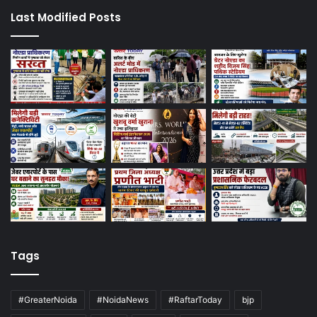
Last Modified Posts
Tags
#GreaterNoida
#NoidaNews
#RaftarToday
bjp