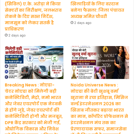
(सिविल) ए.के. अरोड़ा ने किया
खिलाड़ियों के लिए वरदान
सेक्टरों का निरीक्षण, जलभराव
बनेगा फैसला: जिला पंचायत
रोकने के दिए सख्त निर्देश,
अध्यक्ष अमित चौधरी
मानसून को लेकर सतर्क है
2 days ago
प्राधिकरण
2 days ago
Breaking News : नोएडा-
Noida Universe News :
ग्रेटर नोएडा को मिलेगी बड़ी
नोएडा की बेटी खुशबू वर्मा
कनेक्टिविटी, मेट्रो, नमो भारत
खुराना ने रचा इतिहास, मिसिज
और जेवर एयरपोर्ट एक नेटवर्क
वर्ल्ड इंटरनेशनल 2026 का
से होंगे जुड़े, जेवर एयरपोर्ट की
खिताब जीतकर बढ़ाया भारत
कनेक्टिविटी होगी और मजबूत,
का मान, कॉर्पोरेट प्रोफेशनल से
DPR केंद्र सरकार को भेजी गई,
इंटरनेशनल मंच तक का
औद्योगिक विकास और निवेश
प्रेरणादायक सफर, समाजसेवा