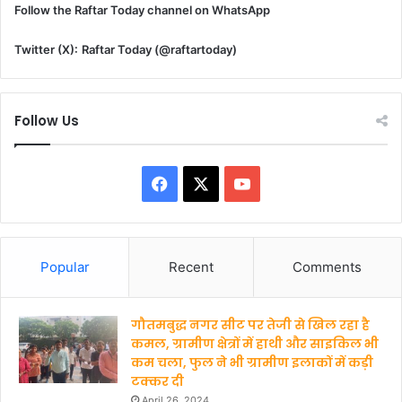
Follow the Raftar Today channel on WhatsApp
Twitter (X):
Raftar Today (@raftartoday)
Follow Us
F
X
Y
a
o
c
u
Popular
Recent
Comments
e
T
गौतमबुद्ध नगर सीट पर तेजी से खिल रहा है
b
u
कमल, ग्रामीण क्षेत्रों में हाथी और साइकिल भी
कम चला, फुल ने भी ग्रामीण इलाकों में कड़ी
o
b
टक्कर दी
o
e
April 26, 2024