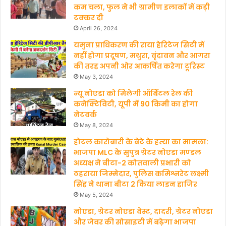
कम चला, फुल ने भी ग्रामीण इलाकों में कड़ी
o
b
टक्कर दी
o
e
April 26, 2024
यमुना प्राधिकरण की राया हेरिटेज सिटी में
k
नहीं होगा प्रदूषण, मथुरा, वृंदावन और आगरा
की तरह अपनी ओर आकर्षित करेगा टूरिस्ट
May 3, 2024
न्यू नोएडा को मिलेगी ऑर्बिटल रेल की
कनेक्टिविटी, यूपी में 90 किमी का होगा
नेटवर्क
May 8, 2024
होटल कारोबारी के बेटे के हत्‍या का मामला:
भाजपा MLC के सुपुत्र ग्रेटर नोएडा मण्‍डल
अध्‍यक्ष ने बीटा-2 कोतवाली प्रभारी को
ठहराया जिम्मेदार, पुलिस कमिश्नरेट लक्ष्मी
सिंह ने थाना बीटा 2 किया लाइन हाजिर
May 5, 2024
नोएडा, ग्रेटर नोएडा वेस्ट, दादरी, ग्रेटर नोएडा
और जेवर की सोसाइटी में बढ़ेगा भाजपा