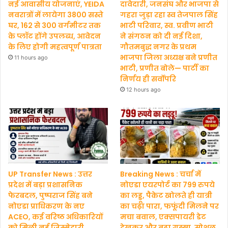
नई आवासीय योजनाएं, YEIDA
दावेदारी, जनसंघ और भाजपा से
नवरात्रों में लायेगा 3800 सस्ते
गहरा जुड़ा रहा स्व तेजपाल सिंह
घर, 162 से 300 वर्गमीटर तक
भाटी परिवार, स्व. प्रवीण भाटी
के प्लॉट होंगे उपलब्ध, आवेदन
ने संगठन को दी नई दिशा,
के लिए होगी महत्वपूर्ण पात्रता
गौतमबुद्ध नगर के प्रथम
भाजपा जिला अध्यक्ष बने प्रणीत
11 hours ago
भाटी, प्रणीत बोले— पार्टी का
निर्णय ही सर्वोपरि
12 hours ago
UP Transfer News : उत्तर
Breaking News : चर्चा में
प्रदेश में बड़ा प्रशासनिक
नोएडा एयरपोर्ट का 799 रुपये
फेरबदल, पुष्पराज सिंह बने
का लड्डू, पैकेट खोलते ही यात्री
नोएडा प्राधिकरण के नए
का चढ़ा पारा, फफूंदी मिलने पर
ACEO, कई वरिष्ठ अधिकारियों
मचा बवाल, एक्सपायरी डेट
को मिली नई जिम्मेदारी,
देखकर और बढ़ा गुस्सा, सोशल