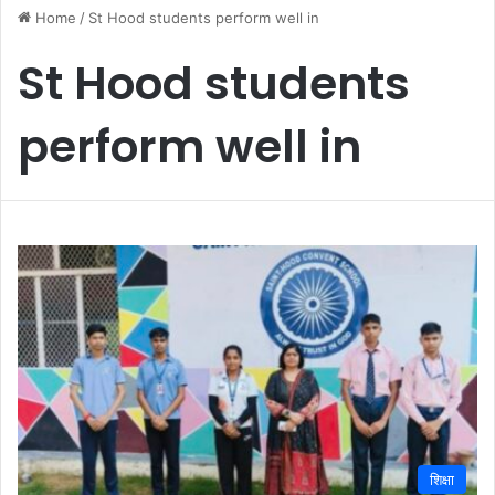
Home
/
St Hood students perform well in
St Hood students
perform well in
शिक्षा