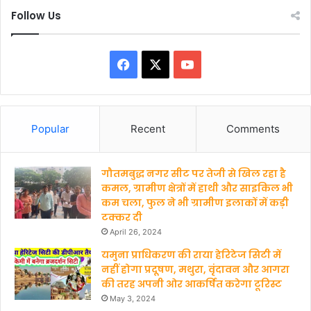
Follow Us
F
X
Y
a
o
c
u
Popular
Recent
Comments
e
T
गौतमबुद्ध नगर सीट पर तेजी से खिल रहा है
b
u
कमल, ग्रामीण क्षेत्रों में हाथी और साइकिल भी
कम चला, फुल ने भी ग्रामीण इलाकों में कड़ी
o
b
टक्कर दी
o
e
April 26, 2024
यमुना प्राधिकरण की राया हेरिटेज सिटी में
k
नहीं होगा प्रदूषण, मथुरा, वृंदावन और आगरा
की तरह अपनी ओर आकर्षित करेगा टूरिस्ट
May 3, 2024