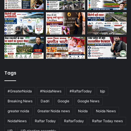
Tags
#GreaterNoida
#NoidaNews
#RaftarToday
bjp
Breaking News
Dadri
Google
Google News
greater noida
Greater Noida news
Noida
Noida News
NoidaNews
Raftar Today
RaftarToday
Raftar Today news
UP
UP elaction assembly