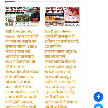
YEIDA Authority
Bjp Dadri News :
News : जेवर एयरपोर्ट
दादरी विधानसभा में
के पास घर बसाने का
सक्रिय हुए प्रणीत भाटी,
सुनहरा मौका, YEIDA
32 वर्षों का
जल्द लाएगा नई
संगठनात्मक अनुभव,
आवासीय योजनाएं,
कई महत्वपूर्ण
EWS परिवारों को भी
जिम्मेदारियां निभाईं,
मिलेगा लाभ,
संगठनात्मक अनुभव
सेक्टर-5ए में विकसित
के दम पर भाजपा
होंगी नई आवासीय
टिकट की मजबूत
योजनाएं, YEIDA
दावेदारी, जनसंघ और
नवरात्रों में लायेगा
भाजपा से गहरा जुड़ा
3800 सस्ते घर, 162 से
रहा स्व तेजपाल सिंह
300 वर्गमीटर तक के
भाटी परिवार, स्व.
प्लॉट होंगे उपलब्ध,
प्रवीण भाटी ने संगठन
आवेदन के लिए होगी
को दी नई दिशा,