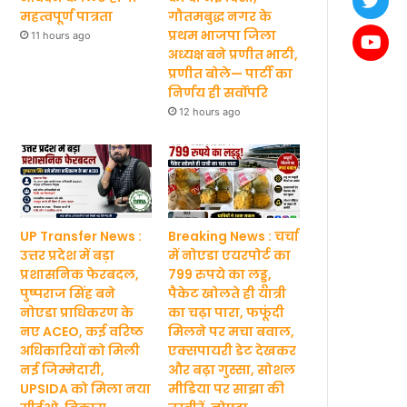
महत्वपूर्ण पात्रता
गौतमबुद्ध नगर के
प्रथम भाजपा जिला
11 hours ago
अध्यक्ष बने प्रणीत भाटी,
प्रणीत बोले— पार्टी का
निर्णय ही सर्वोपरि
12 hours ago
UP Transfer News :
Breaking News : चर्चा
उत्तर प्रदेश में बड़ा
में नोएडा एयरपोर्ट का
प्रशासनिक फेरबदल,
799 रुपये का लड्डू,
पुष्पराज सिंह बने
पैकेट खोलते ही यात्री
नोएडा प्राधिकरण के
का चढ़ा पारा, फफूंदी
नए ACEO, कई वरिष्ठ
मिलने पर मचा बवाल,
अधिकारियों को मिली
एक्सपायरी डेट देखकर
नई जिम्मेदारी,
और बढ़ा गुस्सा, सोशल
UPSIDA को मिला नया
मीडिया पर साझा की