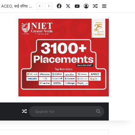
Facebook
X
YouTube
Log In
Random Article
Sidebar
Breaking News : चर्चा में नोएडा एयरपोर्ट का 799 रुपये का लड्डू, पैकेट खोलते ही यात्री का चढ़ा पारा, फफूंदी मिलने पर मचा बवाल, एक्सपायरी डेट देखकर और बढ़ा गुस्सा, सोशल मीडिया पर साझा की तस्वीरें, नोएडा एयरपोर्ट प्रबंधन ने लिया संज्ञान, खाद्य सुरक्षा पर उठे सवाल
Random Article
Search
for