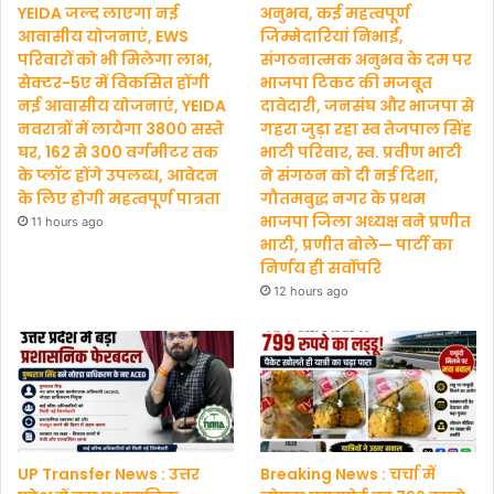
YEIDA जल्द लाएगा नई
अनुभव, कई महत्वपूर्ण
आवासीय योजनाएं, EWS
जिम्मेदारियां निभाईं,
परिवारों को भी मिलेगा लाभ,
संगठनात्मक अनुभव के दम पर
सेक्टर-5ए में विकसित होंगी
भाजपा टिकट की मजबूत
नई आवासीय योजनाएं, YEIDA
दावेदारी, जनसंघ और भाजपा से
नवरात्रों में लायेगा 3800 सस्ते
गहरा जुड़ा रहा स्व तेजपाल सिंह
घर, 162 से 300 वर्गमीटर तक
भाटी परिवार, स्व. प्रवीण भाटी
के प्लॉट होंगे उपलब्ध, आवेदन
ने संगठन को दी नई दिशा,
के लिए होगी महत्वपूर्ण पात्रता
गौतमबुद्ध नगर के प्रथम
भाजपा जिला अध्यक्ष बने प्रणीत
11 hours ago
भाटी, प्रणीत बोले— पार्टी का
निर्णय ही सर्वोपरि
12 hours ago
UP Transfer News : उत्तर
Breaking News : चर्चा में