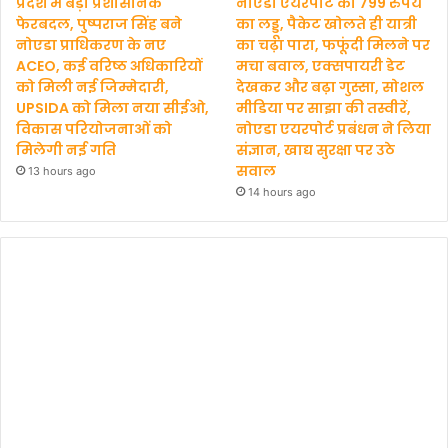
प्रदेश में बड़ा प्रशासनिक
नोएडा एयरपोर्ट का 799 रुपये
फेरबदल, पुष्पराज सिंह बने
का लड्डू, पैकेट खोलते ही यात्री
नोएडा प्राधिकरण के नए
का चढ़ा पारा, फफूंदी मिलने पर
ACEO, कई वरिष्ठ अधिकारियों
मचा बवाल, एक्सपायरी डेट
को मिली नई जिम्मेदारी,
देखकर और बढ़ा गुस्सा, सोशल
UPSIDA को मिला नया सीईओ,
मीडिया पर साझा की तस्वीरें,
विकास परियोजनाओं को
नोएडा एयरपोर्ट प्रबंधन ने लिया
मिलेगी नई गति
संज्ञान, खाद्य सुरक्षा पर उठे
सवाल
13 hours ago
14 hours ago