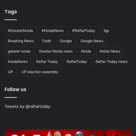
Tags
#GreaterNoida
#NoidaNews
#RaftarToday
bjp
Breaking News
Dadri
Google
Google News
greater noida
Greater Noida news
Noida
Noida News
NoidaNews
Raftar Today
RaftarToday
Raftar Today news
UP
UP elaction assembly
Follow us
Tweets by @raftartoday