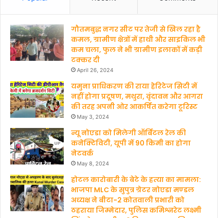
e
T
गौतमबुद्ध नगर सीट पर तेजी से खिल रहा है
b
u
कमल, ग्रामीण क्षेत्रों में हाथी और साइकिल भी
कम चला, फुल ने भी ग्रामीण इलाकों में कड़ी
o
b
टक्कर दी
o
e
April 26, 2024
यमुना प्राधिकरण की राया हेरिटेज सिटी में
k
नहीं होगा प्रदूषण, मथुरा, वृंदावन और आगरा
की तरह अपनी ओर आकर्षित करेगा टूरिस्ट
May 3, 2024
न्यू नोएडा को मिलेगी ऑर्बिटल रेल की
कनेक्टिविटी, यूपी में 90 किमी का होगा
नेटवर्क
May 8, 2024
होटल कारोबारी के बेटे के हत्‍या का मामला:
भाजपा MLC के सुपुत्र ग्रेटर नोएडा मण्‍डल
अध्‍यक्ष ने बीटा-2 कोतवाली प्रभारी को
ठहराया जिम्मेदार, पुलिस कमिश्नरेट लक्ष्मी