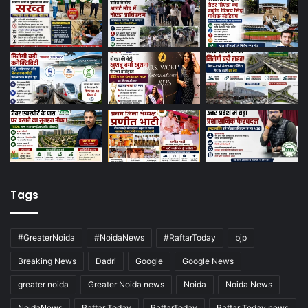
Tags
#GreaterNoida
#NoidaNews
#RaftarToday
bjp
Breaking News
Dadri
Google
Google News
greater noida
Greater Noida news
Noida
Noida News
NoidaNews
Raftar Today
RaftarToday
Raftar Today news