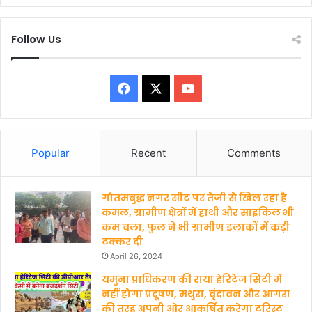
Follow Us
F
X
Y
a
o
c
u
Popular
Recent
Comments
e
T
गौतमबुद्ध नगर सीट पर तेजी से खिल रहा है
b
u
कमल, ग्रामीण क्षेत्रों में हाथी और साइकिल भी
कम चला, फुल ने भी ग्रामीण इलाकों में कड़ी
o
b
टक्कर दी
o
e
April 26, 2024
यमुना प्राधिकरण की राया हेरिटेज सिटी में
k
नहीं होगा प्रदूषण, मथुरा, वृंदावन और आगरा
की तरह अपनी ओर आकर्षित करेगा टूरिस्ट