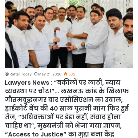
Raftar Today
May 21, 2026
532
Lawyers News : “वकीलों पर लाठी, न्याय
व्यवस्था पर चोट!”… लखनऊ कांड के खिलाफ
गौतमबुद्धनगर बार एसोसिएशन का उबाल,
हाईकोर्ट बेंच की 40 साल पुरानी मांग फिर हुई
तेज, “अधिवक्ताओं पर डंडा नहीं, संवाद होना
चाहिए था”, मुख्यमंत्री को भेजा गया ज्ञापन,
“Access to Justice” का मुद्दा बना केंद्र