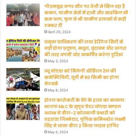
गौतमबुद्ध नगर सीट पर तेजी से खिल रहा है
b
u
कमल, ग्रामीण क्षेत्रों में हाथी और साइकिल भी
कम चला, फुल ने भी ग्रामीण इलाकों में कड़ी
o
b
टक्कर दी
o
e
April 26, 2024
यमुना प्राधिकरण की राया हेरिटेज सिटी में
k
नहीं होगा प्रदूषण, मथुरा, वृंदावन और आगरा
की तरह अपनी ओर आकर्षित करेगा टूरिस्ट
May 3, 2024
न्यू नोएडा को मिलेगी ऑर्बिटल रेल की
कनेक्टिविटी, यूपी में 90 किमी का होगा
नेटवर्क
May 8, 2024
होटल कारोबारी के बेटे के हत्‍या का मामला:
भाजपा MLC के सुपुत्र ग्रेटर नोएडा मण्‍डल
अध्‍यक्ष ने बीटा-2 कोतवाली प्रभारी को
ठहराया जिम्मेदार, पुलिस कमिश्नरेट लक्ष्मी
सिंह ने थाना बीटा 2 किया लाइन हाजिर
May 5, 2024