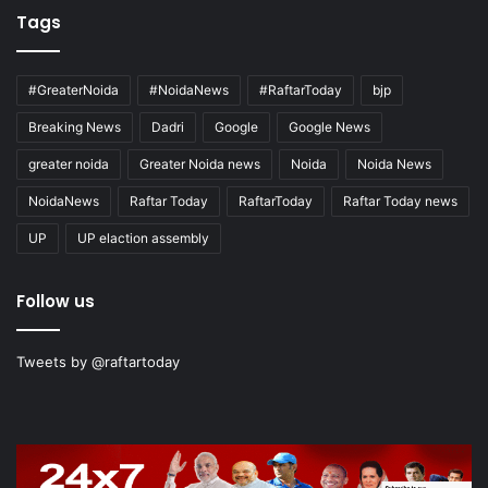
Tags
#GreaterNoida
#NoidaNews
#RaftarToday
bjp
Breaking News
Dadri
Google
Google News
greater noida
Greater Noida news
Noida
Noida News
NoidaNews
Raftar Today
RaftarToday
Raftar Today news
UP
UP elaction assembly
Follow us
Tweets by @raftartoday