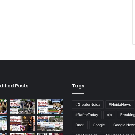
dified Posts
Tags
#GreaterNoida
#NoidaNews
#RaftarToday
bjp
Breakin
Dadri
Google
Google New