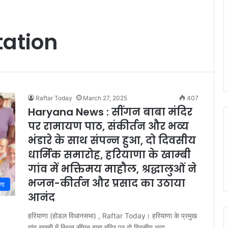
ation
Raftar Today
March 27, 2025
407
Haryana News : सींगन बाबा मंदिर
पर रामायण पाठ, संकीर्तन और भव्य
भंडारे के साथ संपन्न हुआ, दो दिवसीय
धार्मिक समारोह, हरियाणा के खाम्बी
गांव में भक्तिमय माहौल, श्रद्धालुओं ने
भजन-कीर्तन और प्रसाद का उठाया
णा
आनंद
हरियाणा (होडल विधानसभा) , Raftar Today। हरियाणा के प्रमुख
गांव खाम्बी में स्थित सींगन बाबा मंदिर पर दो दिवसीय भव्य…