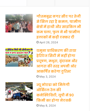
b
u
गौतमबुद्ध नगर सीट पर तेजी
o
b
से खिल रहा है कमल, ग्रामीण
क्षेत्रों में हाथी और साइकिल भी
o
e
कम चला, फुल ने भी ग्रामीण
इलाकों में कड़ी टक्कर दी
k
April 26, 2024
यमुना प्राधिकरण की राया
हेरिटेज सिटी में नहीं होगा
प्रदूषण, मथुरा, वृंदावन और
आगरा की तरह अपनी ओर
आकर्षित करेगा टूरिस्ट
May 3, 2024
न्यू नोएडा को मिलेगी
ऑर्बिटल रेल की
कनेक्टिविटी, यूपी में 90
किमी का होगा नेटवर्क
May 8, 2024