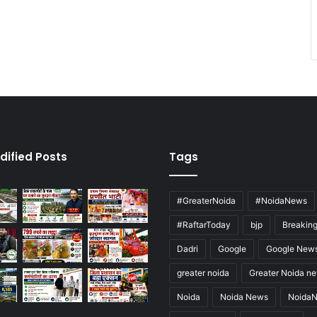
dified Posts
Tags
#GreaterNoida
#NoidaNews
#RaftarToday
bjp
Breakin
Dadri
Google
Google New
greater noida
Greater Noida n
Noida
Noida News
Noida