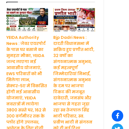
YEIDA Authority
Bjp Dadri News :
News : जेवर एयरपोर्ट
दादरी विधानसभा में
के पास घर बसाने का
सक्रिय हुए प्रणीत भाटी,
सुनहरा मौका, YEIDA
32 वर्षों का
जल्द लाएगा नई
संगठनात्मक अनुभव,
आवासीय योजनाएं,
कई महत्वपूर्ण
EWS परिवारों को भी
जिम्मेदारियां निभाईं,
मिलेगा लाभ,
संगठनात्मक अनुभव
सेक्टर-5ए में विकसित
के दम पर भाजपा
होंगी नई आवासीय
टिकट की मजबूत
योजनाएं, YEIDA
दावेदारी, जनसंघ और
नवरात्रों में लायेगा
भाजपा से गहरा जुड़ा
3800 सस्ते घर, 162 से
रहा स्व तेजपाल सिंह
300 वर्गमीटर तक के
भाटी परिवार, स्व.
प्लॉट होंगे उपलब्ध,
प्रवीण भाटी ने संगठन
आवेदन के लिए होगी
को दी नई दिशा,