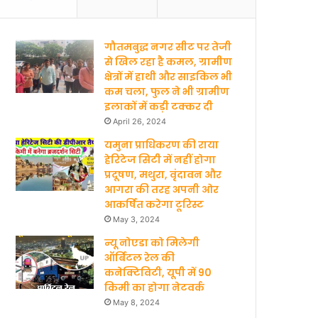
b
u
गौतमबुद्ध नगर सीट पर तेजी
o
b
से खिल रहा है कमल, ग्रामीण
क्षेत्रों में हाथी और साइकिल भी
o
e
कम चला, फुल ने भी ग्रामीण
इलाकों में कड़ी टक्कर दी
k
April 26, 2024
यमुना प्राधिकरण की राया
हेरिटेज सिटी में नहीं होगा
प्रदूषण, मथुरा, वृंदावन और
आगरा की तरह अपनी ओर
आकर्षित करेगा टूरिस्ट
May 3, 2024
न्यू नोएडा को मिलेगी
ऑर्बिटल रेल की
कनेक्टिविटी, यूपी में 90
किमी का होगा नेटवर्क
May 8, 2024