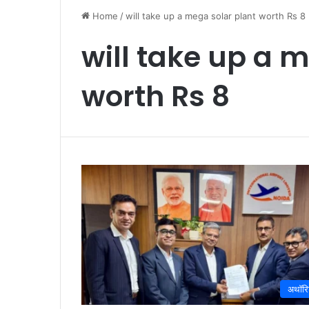
Home
/
will take up a mega solar plant worth Rs 8
will take up a 
worth Rs 8
अथॉरि