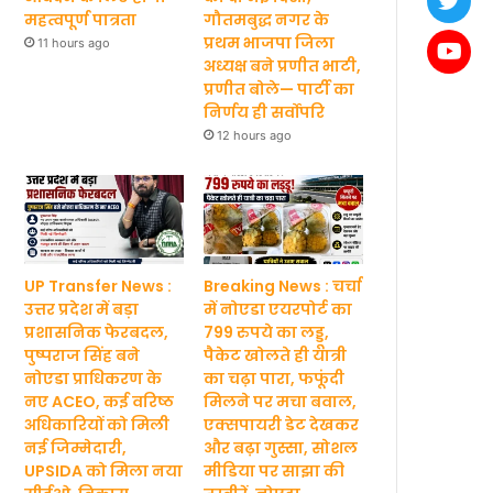
महत्वपूर्ण पात्रता
गौतमबुद्ध नगर के
प्रथम भाजपा जिला
11 hours ago
अध्यक्ष बने प्रणीत भाटी,
प्रणीत बोले— पार्टी का
निर्णय ही सर्वोपरि
12 hours ago
UP Transfer News :
Breaking News : चर्चा
उत्तर प्रदेश में बड़ा
में नोएडा एयरपोर्ट का
प्रशासनिक फेरबदल,
799 रुपये का लड्डू,
पुष्पराज सिंह बने
पैकेट खोलते ही यात्री
नोएडा प्राधिकरण के
का चढ़ा पारा, फफूंदी
नए ACEO, कई वरिष्ठ
मिलने पर मचा बवाल,
अधिकारियों को मिली
एक्सपायरी डेट देखकर
नई जिम्मेदारी,
और बढ़ा गुस्सा, सोशल
UPSIDA को मिला नया
मीडिया पर साझा की