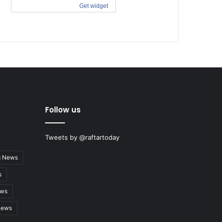
Follow us
Tweets by @raftartoday
g News
s
ews
News