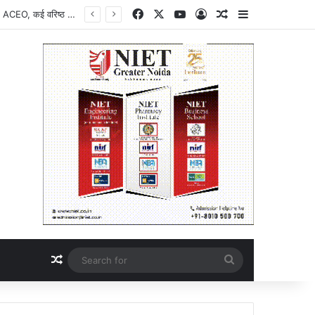
Facebook
X
YouTube
Log In
Random Article
Sidebar
Breaking News : चर्चा में नोएडा एयरपोर्ट का 799 रुपये का लड्डू, पैकेट खोलते ही यात्री का चढ़ा पारा, फफूंदी मिलने पर मचा बवाल, एक्सपायरी डेट देखकर और बढ़ा गुस्सा, सोशल मीडिया पर साझा की तस्वीरें, नोएडा एयरपोर्ट प्रबंधन ने लिया संज्ञान, खाद्य सुरक्षा पर उठे सवाल
Random Article
Search
for