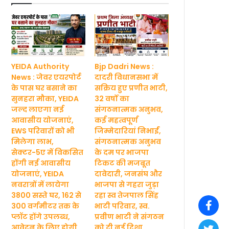
YEIDA Authority
Bjp Dadri News :
News : जेवर एयरपोर्ट
दादरी विधानसभा में
के पास घर बसाने का
सक्रिय हुए प्रणीत भाटी,
सुनहरा मौका, YEIDA
32 वर्षों का
जल्द लाएगा नई
संगठनात्मक अनुभव,
आवासीय योजनाएं,
कई महत्वपूर्ण
EWS परिवारों को भी
जिम्मेदारियां निभाईं,
मिलेगा लाभ,
संगठनात्मक अनुभव
सेक्टर-5ए में विकसित
के दम पर भाजपा
होंगी नई आवासीय
टिकट की मजबूत
योजनाएं, YEIDA
दावेदारी, जनसंघ और
नवरात्रों में लायेगा
भाजपा से गहरा जुड़ा
3800 सस्ते घर, 162 से
रहा स्व तेजपाल सिंह
300 वर्गमीटर तक के
भाटी परिवार, स्व.
प्लॉट होंगे उपलब्ध,
प्रवीण भाटी ने संगठन
आवेदन के लिए होगी
को दी नई दिशा,