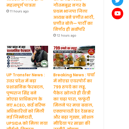
महत्वपूर्ण पात्रता
गौतमबुद्ध नगर के
प्रथम भाजपा जिला
11 hours ago
अध्यक्ष बने प्रणीत भाटी,
प्रणीत बोले— पार्टी का
निर्णय ही सर्वोपरि
12 hours ago
UP Transfer News :
Breaking News : चर्चा
उत्तर प्रदेश में बड़ा
में नोएडा एयरपोर्ट का
प्रशासनिक फेरबदल,
799 रुपये का लड्डू,
पुष्पराज सिंह बने
पैकेट खोलते ही यात्री
नोएडा प्राधिकरण के
का चढ़ा पारा, फफूंदी
नए ACEO, कई वरिष्ठ
मिलने पर मचा बवाल,
अधिकारियों को मिली
एक्सपायरी डेट देखकर
नई जिम्मेदारी,
और बढ़ा गुस्सा, सोशल
UPSIDA को मिला नया
मीडिया पर साझा की