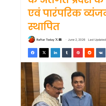
एवं पारंपरिक व्यंज
स्थापित
Follow
Send
Raftar Today
June 2, 2026
Last Updated
on
an
Facebook
X
LinkedIn
Tumblr
Pinterest
Reddit
X
email