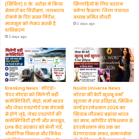
(सिविल) ए.के. अरोड़ा ने किया
खिलाड़ियों के लिए वरदान
सेक्टरों का निरीक्षण, जलभराव
बनेगा फैसला: जिला पंचायत
रोकने के दिए सख्त निर्देश,
अध्यक्ष अमित चौधरी
मानसून को लेकर सतर्क है
2 days ago
प्राधिकरण
2 days ago
Breaking News : नोएडा-
Noida Universe News :
ग्रेटर नोएडा को मिलेगी बड़ी
नोएडा की बेटी खुशबू वर्मा
कनेक्टिविटी, मेट्रो, नमो भारत
खुराना ने रचा इतिहास, मिसिज
और जेवर एयरपोर्ट एक नेटवर्क
वर्ल्ड इंटरनेशनल 2026 का
से होंगे जुड़े, जेवर एयरपोर्ट की
खिताब जीतकर बढ़ाया भारत
कनेक्टिविटी होगी और मजबूत,
का मान, कॉर्पोरेट प्रोफेशनल से
DPR केंद्र सरकार को भेजी गई,
इंटरनेशनल मंच तक का
औद्योगिक विकास और निवेश
प्रेरणादायक सफर, समाजसेवा