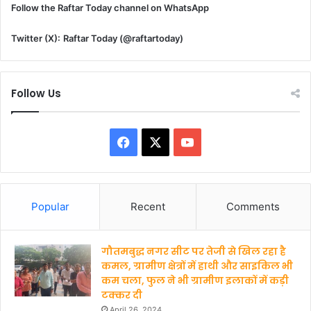
Follow the Raftar Today channel on WhatsApp
Twitter (X):
Raftar Today (@raftartoday)
Follow Us
F
X
Y
a
o
c
u
Popular
Recent
Comments
e
T
गौतमबुद्ध नगर सीट पर तेजी से खिल रहा है
b
u
कमल, ग्रामीण क्षेत्रों में हाथी और साइकिल भी
कम चला, फुल ने भी ग्रामीण इलाकों में कड़ी
o
b
टक्कर दी
o
e
April 26, 2024