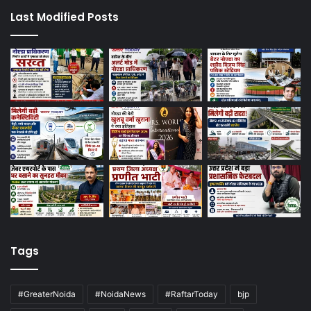
Last Modified Posts
Tags
#GreaterNoida
#NoidaNews
#RaftarToday
bjp