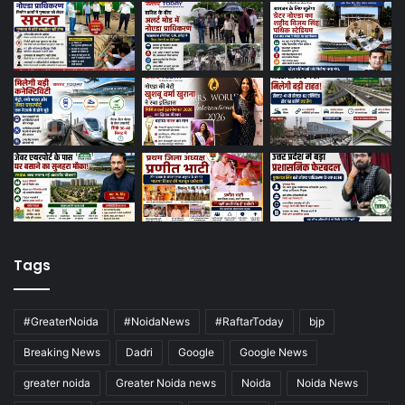
Tags
#GreaterNoida
#NoidaNews
#RaftarToday
bjp
Breaking News
Dadri
Google
Google News
greater noida
Greater Noida news
Noida
Noida News