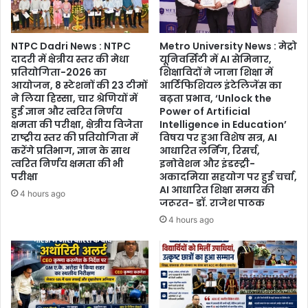
तक
और
ने
सिक्योरिटी
दिया
सिस्टम
NTPC Dadri News : NTPC
Metro University News : मेट्रो
संस्कार
दादरी में क्षेत्रीय स्तर की मेधा
यूनिवर्सिटी में AI सेमिनार,
और
प्रतियोगिता-2026 का
शिक्षाविदों ने जाना शिक्षा में
संगठन
आयोजन, 8 स्टेशनों की 23 टीमों
आर्टिफिशियल इंटेलिजेंस का
का
ने लिया हिस्सा, चार श्रेणियों में
बढ़ता प्रभाव, ‘Unlock the
संदेश”,
हुई ज्ञान और त्वरित निर्णय
Power of Artificial
अखिल
क्षमता की परीक्षा, क्षेत्रीय विजेता
Intelligence in Education’
भारतीय
राष्ट्रीय स्तर की प्रतियोगिता में
विषय पर हुआ विशेष सत्र, AI
कवि
करेंगे प्रतिभाग, ज्ञान के साथ
आधारित लर्निंग, रिसर्च,
त्वरित निर्णय क्षमता की भी
इनोवेशन और इंडस्ट्री-
सम्मेलन
परीक्षा
अकादमिया सहयोग पर हुई चर्चा,
ने
AI आधारित शिक्षा समय की
बांधा
4 hours ago
जरूरत- डॉ. राजेश पाठक
समां,
4 hours ago
सांसद
डॉ.
महेश
शर्मा
बोले
“परशुराम
केवल