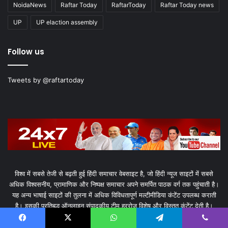
NoidaNews
Raftar Today
RaftarToday
Raftar Today news
UP
UP elaction assembly
Follow us
Tweets by @raftartoday
विश्व में सबसे तेजी से बढ़ती हुई हिंदी समाचार वेबसाइट है, जो हिंदी न्यूज साइटों में सबसे
अधिक विश्वसनीय, प्रामाणिक और निष्पक्ष समाचार अपने समर्पित पाठक वर्ग तक पहुंचाती है।
यह अन्य भाषाई साइटों की तुलना में अधिक विविधतापूर्ण मल्टीमीडिया कंटेंट उपलब्ध कराती
है। इसकी प्रतिबद्ध ऑनलाइन संपादकीय टीम हररोज विशेष और विस्तृत कंटेंट देती है।
Facebook
X
WhatsApp
Telegram
Viber