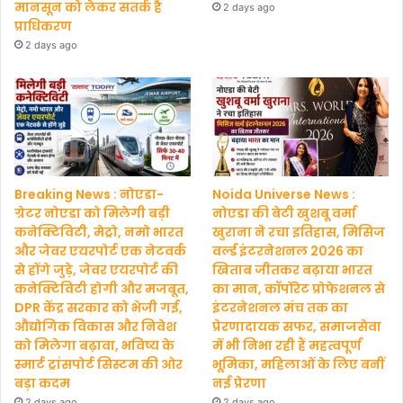
मानसून को लेकर सतर्क है
2 days ago
प्राधिकरण
2 days ago
Breaking News : नोएडा-
Noida Universe News :
ग्रेटर नोएडा को मिलेगी बड़ी
नोएडा की बेटी खुशबू वर्मा
कनेक्टिविटी, मेट्रो, नमो भारत
खुराना ने रचा इतिहास, मिसिज
और जेवर एयरपोर्ट एक नेटवर्क
वर्ल्ड इंटरनेशनल 2026 का
से होंगे जुड़े, जेवर एयरपोर्ट की
खिताब जीतकर बढ़ाया भारत
कनेक्टिविटी होगी और मजबूत,
का मान, कॉर्पोरेट प्रोफेशनल से
DPR केंद्र सरकार को भेजी गई,
इंटरनेशनल मंच तक का
औद्योगिक विकास और निवेश
प्रेरणादायक सफर, समाजसेवा
को मिलेगा बढ़ावा, भविष्य के
में भी निभा रही हैं महत्वपूर्ण
स्मार्ट ट्रांसपोर्ट सिस्टम की ओर
भूमिका, महिलाओं के लिए बनीं
बड़ा कदम
नई प्रेरणा
2 days ago
2 days ago