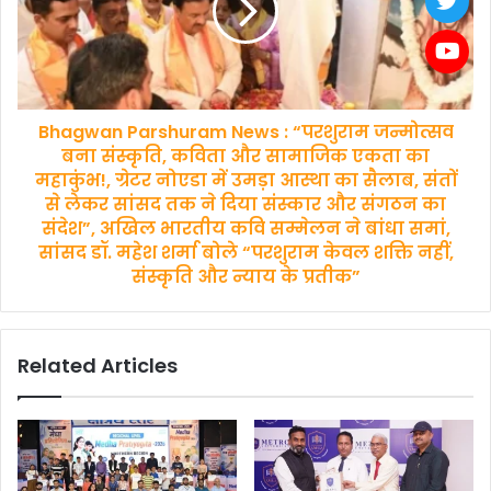
अब
“परशुराम
नहीं
जन्मोत्सव
दिखेंगी
बना
गुलामी
संस्कृति,
की
कविता
निशानियां,
Bhagwan Parshuram News : “परशुराम जन्मोत्सव
और
हाईटेक
सामाजिक
बना संस्कृति, कविता और सामाजिक एकता का
सुविधाओं
एकता
महाकुंभ!, ग्रेटर नोएडा में उमड़ा आस्था का सैलाब, संतों
से
का
से लेकर सांसद तक ने दिया संस्कार और संगठन का
लैस
महाकुंभ!,
संदेश”, अखिल भारतीय कवि सम्मेलन ने बांधा समां,
होगा
ग्रेटर
सांसद डॉ. महेश शर्मा बोले “परशुराम केवल शक्ति नहीं,
नया
नोएडा
संस्कृति और न्याय के प्रतीक”
रेलवे
में
हब,
उमड़ा
अब
आस्था
मिलेगा
का
Related Articles
एयरपोर्ट
सैलाब,
जैसा
संतों
अनुभव,
से
लगेंगे
लेकर
ग्लास
सांसद
गेट