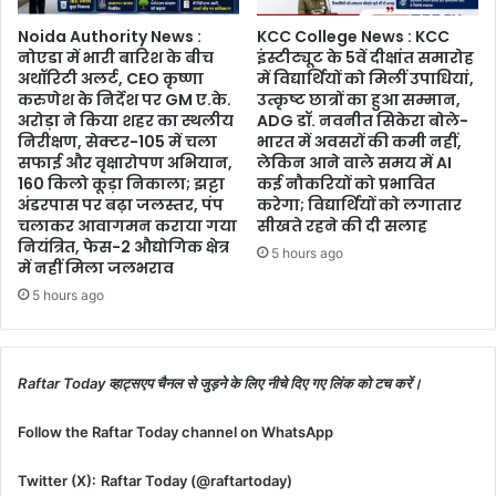
शक्ति
Noida Authority News :
KCC College News : KCC
नहीं,
नोएडा में भारी बारिश के बीच
इंस्टीट्यूट के 5वें दीक्षांत समारोह
संस्कृति
अथॉरिटी अलर्ट, CEO कृष्णा
में विद्यार्थियों को मिलीं उपाधियां,
और
करुणेश के निर्देश पर GM ए.के.
उत्कृष्ट छात्रों का हुआ सम्मान,
न्याय
अरोड़ा ने किया शहर का स्थलीय
ADG डॉ. नवनीत सिकेरा बोले-
के
निरीक्षण, सेक्टर-105 में चला
भारत में अवसरों की कमी नहीं,
सफाई और वृक्षारोपण अभियान,
लेकिन आने वाले समय में AI
प्रतीक”
160 किलो कूड़ा निकाला; झट्टा
कई नौकरियों को प्रभावित
अंडरपास पर बढ़ा जलस्तर, पंप
करेगा; विद्यार्थियों को लगातार
चलाकर आवागमन कराया गया
सीखते रहने की दी सलाह
नियंत्रित, फेस-2 औद्योगिक क्षेत्र
5 hours ago
में नहीं मिला जलभराव
5 hours ago
Raftar Today व्हाट्सएप चैनल से जुड़ने के लिए नीचे दिए गए लिंक को टच करें।
Follow the Raftar Today channel on WhatsApp
Twitter (X):
Raftar Today (@raftartoday)