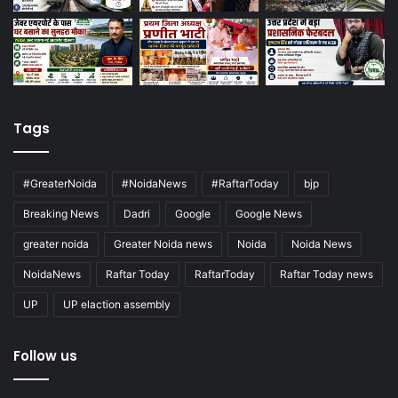
Tags
#GreaterNoida
#NoidaNews
#RaftarToday
bjp
Breaking News
Dadri
Google
Google News
greater noida
Greater Noida news
Noida
Noida News
NoidaNews
Raftar Today
RaftarToday
Raftar Today news
UP
UP elaction assembly
Follow us