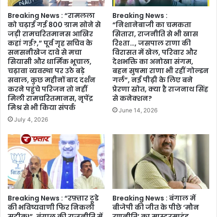
Breaking News : “रामलला
Breaking News :
को चढ़ाई गई 800 ग्राम सोने से
“निशानेबाजी का चमकता
जड़ी रामचरितमानस आखिर
सितारा, राजनीति से भी खास
कहां गई?,” पूर्व गृह सचिव के
रिश्ता…, जसपाल राणा की
सनसनीखेज दावे से मचा
विरासत में खेल, परिवार और
सियासी और धार्मिक भूचाल,
देशभक्ति का अनोखा संगम,
चढ़ावा व्यवस्था पर उठे बड़े
बहन सुषमा राणा भी रहीं गोल्डन
सवाल, कुछ महीनों बाद दर्शन
गर्ल”, नई पीढ़ी के लिए बने
करने पहुंचे परिजन तो नहीं
प्रेरणा स्रोत, क्या है राजनाथ सिंह
मिली रामचरितमानस, नृपेंद्र
से कनेक्शन?
मिश्र से भी किया संपर्क
June 14, 2026
July 4, 2026
Breaking News : “रफ़्तार टूडे
Breaking News : बंगाल में
की भविष्यवाणी फिर निकली
बीजेपी की जीत के पीछे ‘मौन
सटीक!”, बंगाल की राजनीति में
रणनीति’ का मास्टरमाइंड,