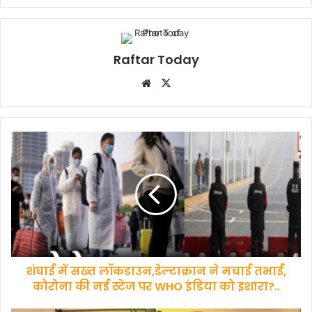
Raftar Today
Website
X
शंघाई
में
सख्‍त
लॉकडाउन,डेल्टाक्रान
ने
मचाई
तभाई,
कोरोना
की
शंघाई में सख्‍त लॉकडाउन,डेल्टाक्रान ने मचाई तभाई,
नई
स्‍टेज
कोरोना की नई स्‍टेज पर WHO इंडिया को इशारा?..
पर