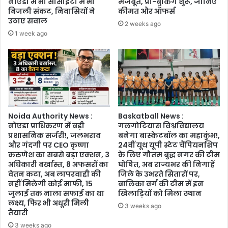
नोएडा में भी सोसाइटी में भी
मजबूत, प्री-बुकिंग शुरू, जानिए
बिजली संकट, निवासियों ने
कीमत और ऑफर्स
उठाए सवाल
2 weeks ago
1 week ago
Noida Authority News :
Baskatball News :
नोएडा प्राधिकरण में बड़ी
गलगोटियास विश्वविद्यालय
प्रशासनिक सर्जरी!, जलभराव
बनेगा बास्केटबॉल का महाकुंभ!,
और गंदगी पर CEO कृष्णा
24वीं यूथ यूपी स्टेट चैंपियनशिप
करुणेश का सबसे बड़ा एक्शन, 3
के लिए गौतम बुद्ध नगर की टीम
अधिकारी बर्खास्त, 8 अफसरों का
घोषित, अब राज्यभर की निगाहें
वेतन कटा, अब लापरवाही की
जिले के उभरते सितारों पर,
नहीं मिलेगी कोई माफी, 15
बालिका वर्ग की टीम में इन
जुलाई तक नाला सफाई का था
खिलाड़ियों को मिला स्थान
लक्ष्य, फिर भी अधूरी मिली
3 weeks ago
तैयारी
3 weeks ago