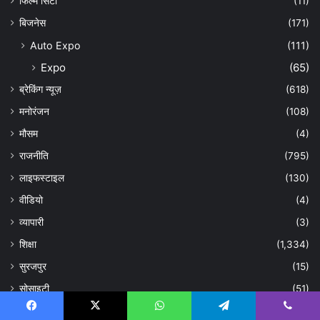
फिल्म सिटी
(11)
बिजनेस
(171)
Auto Expo
(111)
Expo
(65)
ब्रेकिंग न्यूज़
(618)
मनोरंजन
(108)
मौसम
(4)
राजनीति
(795)
लाइफस्टाइल
(130)
वीडियो
(4)
व्यापारी
(3)
शिक्षा
(1,334)
सुरजपुर
(15)
सोसाइटी
(51)
स्वास्थ्य
(218)
Facebook
X
WhatsApp
Telegram
Viber