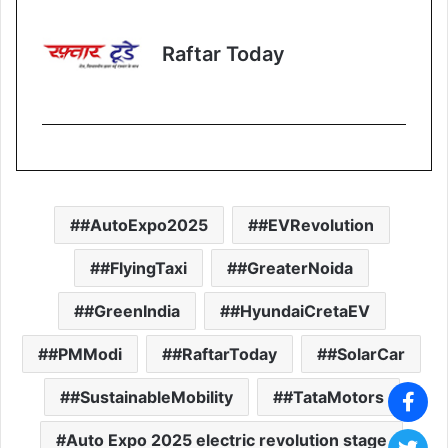
Raftar Today
#AutoExpo2025
#EVRevolution
#FlyingTaxi
#GreaterNoida
#GreenIndia
#HyundaiCretaEV
#PMModi
#RaftarToday
#SolarCar
#SustainableMobility
#TataMotors
Auto Expo 2025 electric revolution stage