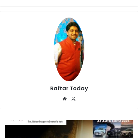
Raftar Today
Website
X
Delhi
Auto
Expo