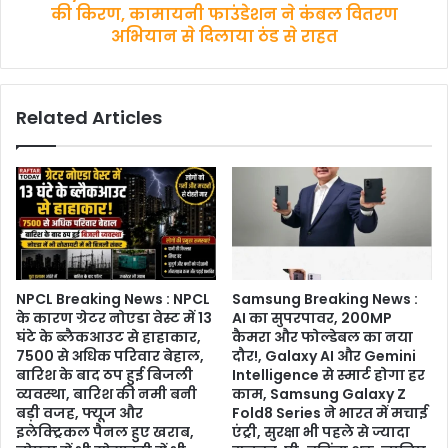
अनोखा
कामायनी
की किरण, कामायनी फाउंडेशन ने कंबल वितरण
अनुभव,
फाउंडेशन
अभियान से दिलाया ठंड से राहत
पर्यावरण
ने
और
कंबल
EV
वितरण
टेक्नोलॉजी
Related Articles
अभियान
का
से
संगम
दिलाया
ठंड
से
राहत
NPCL Breaking News : NPCL
Samsung Breaking News :
के कारण ग्रेटर नोएडा वेस्ट में 13
AI का सुपरपावर, 200MP
घंटे के ब्लैकआउट से हाहाकार,
कैमरा और फोल्डेबल का नया
7500 से अधिक परिवार बेहाल,
दौर!, Galaxy AI और Gemini
बारिश के बाद ठप हुई बिजली
Intelligence से स्मार्ट होगा हर
व्यवस्था, बारिश की नमी बनी
काम, Samsung Galaxy Z
बड़ी वजह, फ्यूज और
Fold8 Series ने भारत में मचाई
इलेक्ट्रिकल पैनल हुए खराब,
एंट्री, सुरक्षा भी पहले से ज्यादा