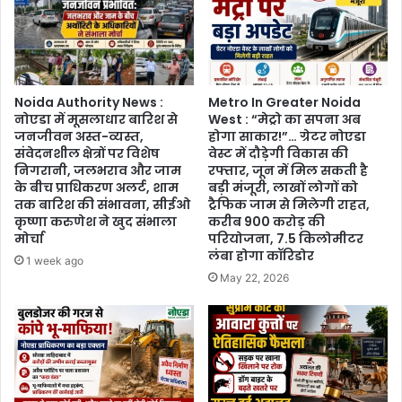
अनूठा
प्रयास",
आग
बुझाने
के
Noida Authority News :
Metro In Greater Noida
शुरुआती
नोएडा में मूसलाधार बारिश से
West : “मेट्रो का सपना अब
उपाय,
जनजीवन अस्त-व्यस्त,
होगा साकार!”… ग्रेटर नोएडा
सतर्कता
संवेदनशील क्षेत्रों पर विशेष
वेस्ट में दौड़ेगी विकास की
और
निगरानी, जलभराव और जाम
रफ्तार, जून में मिल सकती है
संसाधन
के बीच प्राधिकरण अलर्ट, शाम
बड़ी मंजूरी, लाखों लोगों को
की
तक बारिश की संभावना, सीईओ
ट्रैफिक जाम से मिलेगी राहत,
कृष्णा करुणेश ने खुद संभाला
करीब 900 करोड़ की
अहमियत
मोर्चा
परियोजना, 7.5 किलोमीटर
लंबा होगा कॉरिडोर
1 week ago
May 22, 2026