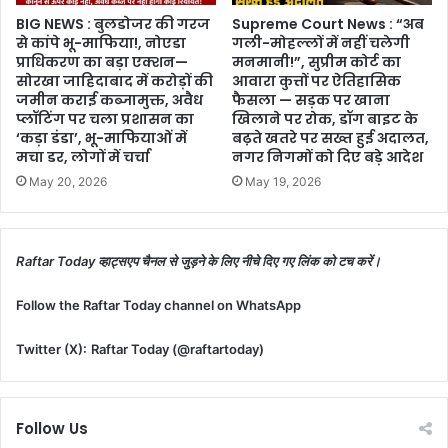
BIG NEWS : बुलडोजर की गरज
Supreme Court News : “अब
से कांपे भू-माफिया!, नोएडा
गली-मोहल्लों में नहीं चलेगी
प्राधिकरण का बड़ा एक्शन—
मनमानी!”, सुप्रीम कोर्ट का
सोरखा जाहिदाबाद में करोड़ों की
आवारा कुत्तों पर ऐतिहासिक
जमीन कराई कब्जामुक्त, अवैध
फैसला — सड़क पर खाना
प्लॉटिंग पर चला प्रशासन का
खिलाने पर रोक, डॉग बाइट के
‘कड़ा डंडा’, भू-माफियाओं में
बढ़ते खतरे पर सख्त हुई अदालत,
मचा डर, लोगों में चर्चा
नगर निगमों को दिए बड़े आदेश
May 20, 2026
May 19, 2026
Raftar Today व्हाट्सएप चैनल से जुड़ने के लिए नीचे दिए गए लिंक को टच करें।
Follow the Raftar Today channel on WhatsApp
Twitter (X):
Raftar Today (@raftartoday)
Follow Us