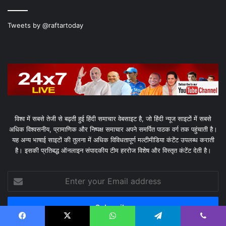
Tweets by @raftartoday
विश्व में सबसे तेजी से बढ़ती हुई हिंदी समाचार वेबसाइट है, जो हिंदी न्यूज साइटों में सबसे
अधिक विश्वसनीय, प्रामाणिक और निष्पक्ष समाचार अपने समर्पित पाठक वर्ग तक पहुंचाती है।
यह अन्य भाषाई साइटों की तुलना में अधिक विविधतापूर्ण मल्टीमीडिया कंटेंट उपलब्ध कराती
है। इसकी प्रतिबद्ध ऑनलाइन संपादकीय टीम हररोज विशेष और विस्तृत कंटेंट देती है।
Enter
your
Email
address
Facebook
X
WhatsApp
Telegram
Viber