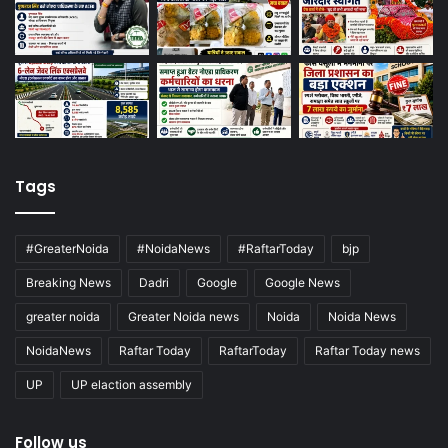
Tags
#GreaterNoida
#NoidaNews
#RaftarToday
bjp
Breaking News
Dadri
Google
Google News
greater noida
Greater Noida news
Noida
Noida News
NoidaNews
Raftar Today
RaftarToday
Raftar Today news
UP
UP elaction assembly
Follow us