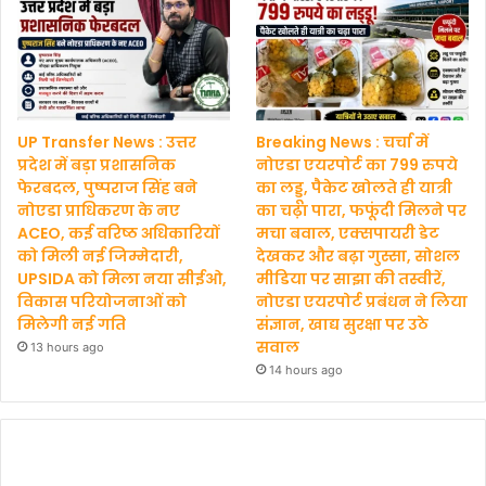
UP Transfer News : उत्तर
Breaking News : चर्चा में
प्रदेश में बड़ा प्रशासनिक
नोएडा एयरपोर्ट का 799 रुपये
फेरबदल, पुष्पराज सिंह बने
का लड्डू, पैकेट खोलते ही यात्री
नोएडा प्राधिकरण के नए
का चढ़ा पारा, फफूंदी मिलने पर
ACEO, कई वरिष्ठ अधिकारियों
मचा बवाल, एक्सपायरी डेट
को मिली नई जिम्मेदारी,
देखकर और बढ़ा गुस्सा, सोशल
UPSIDA को मिला नया सीईओ,
मीडिया पर साझा की तस्वीरें,
विकास परियोजनाओं को
नोएडा एयरपोर्ट प्रबंधन ने लिया
मिलेगी नई गति
संज्ञान, खाद्य सुरक्षा पर उठे
सवाल
13 hours ago
14 hours ago