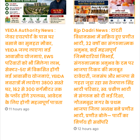
YEIDA Authority News :
Bjp Dadri News : दादरी
जेवर एयरपोर्ट के पास घर
विधानसभा में सक्रिय हुए प्रणीत
बसाने का सुनहरा मौका,
भाटी, 32 वर्षों का संगठनात्मक
YEIDA जल्द लाएगा नई
अनुभव, कई महत्वपूर्ण
आवासीय योजनाएं, EWS
जिम्मेदारियां निभाईं,
परिवारों को भी मिलेगा लाभ,
संगठनात्मक अनुभव के दम पर
सेक्टर-5ए में विकसित होंगी
भाजपा टिकट की मजबूत
नई आवासीय योजनाएं, YEIDA
दावेदारी, जनसंघ और भाजपा से
नवरात्रों में लायेगा 3800 सस्ते
गहरा जुड़ा रहा स्व तेजपाल सिंह
घर, 162 से 300 वर्गमीटर तक
भाटी परिवार, स्व. प्रवीण भाटी
के प्लॉट होंगे उपलब्ध, आवेदन
ने संगठन को दी नई दिशा,
के लिए होगी महत्वपूर्ण पात्रता
गौतमबुद्ध नगर के प्रथम
भाजपा जिला अध्यक्ष बने प्रणीत
11 hours ago
भाटी, प्रणीत बोले— पार्टी का
निर्णय ही सर्वोपरि
12 hours ago