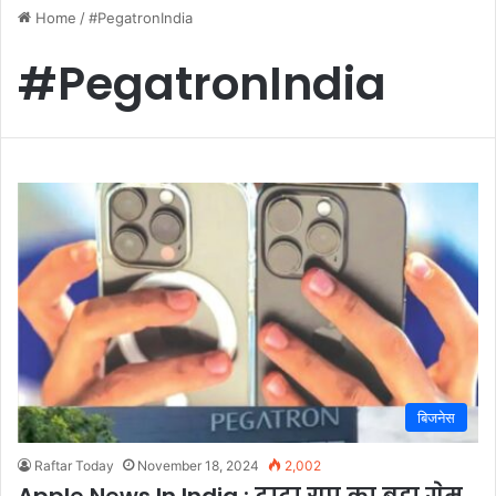
Home
/
#PegatronIndia
#PegatronIndia
बिजनेस
Raftar Today
November 18, 2024
2,002
Apple News In India : टाटा ग्रुप का बड़ा गेम