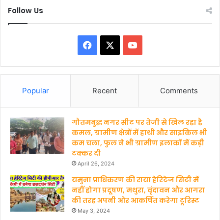
Follow Us
F
X
Y
a
o
c
u
Popular
Recent
Comments
e
T
गौतमबुद्ध नगर सीट पर तेजी से खिल रहा है
b
u
कमल, ग्रामीण क्षेत्रों में हाथी और साइकिल भी
कम चला, फुल ने भी ग्रामीण इलाकों में कड़ी
o
b
टक्कर दी
o
e
April 26, 2024
यमुना प्राधिकरण की राया हेरिटेज सिटी में
k
नहीं होगा प्रदूषण, मथुरा, वृंदावन और आगरा
की तरह अपनी ओर आकर्षित करेगा टूरिस्ट
May 3, 2024