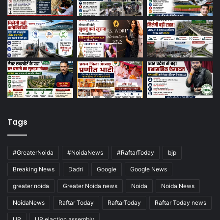
Tags
#GreaterNoida
#NoidaNews
#RaftarToday
bjp
Breaking News
Dadri
Google
Google News
greater noida
Greater Noida news
Noida
Noida News
NoidaNews
Raftar Today
RaftarToday
Raftar Today news
UP
UP elaction assembly