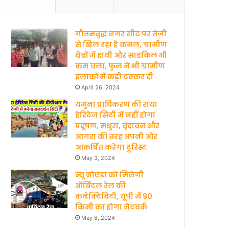
b
u
गौतमबुद्ध नगर सीट पर तेजी
o
b
से खिल रहा है कमल, ग्रामीण
क्षेत्रों में हाथी और साइकिल भी
o
e
कम चला, फुल ने भी ग्रामीण
इलाकों में कड़ी टक्कर दी
k
April 26, 2024
यमुना प्राधिकरण की राया
हेरिटेज सिटी में नहीं होगा
प्रदूषण, मथुरा, वृंदावन और
आगरा की तरह अपनी ओर
आकर्षित करेगा टूरिस्ट
May 3, 2024
न्यू नोएडा को मिलेगी
ऑर्बिटल रेल की
कनेक्टिविटी, यूपी में 90
किमी का होगा नेटवर्क
May 8, 2024