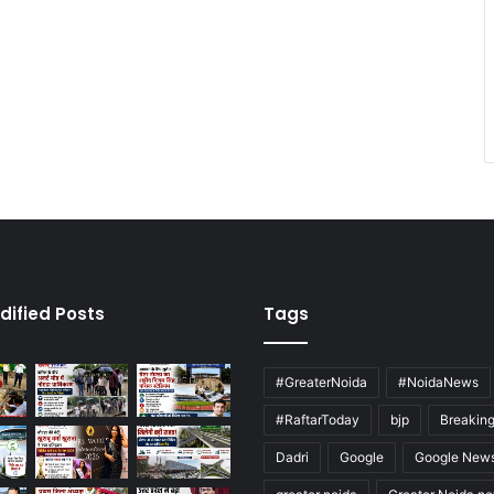
dified Posts
Tags
#GreaterNoida
#NoidaNews
#RaftarToday
bjp
Breakin
Dadri
Google
Google New