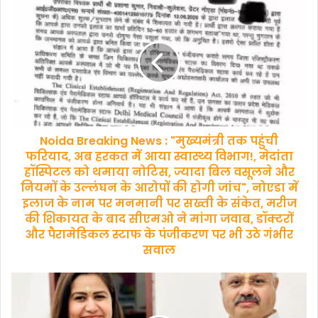
Noida
Breaking
News
:
"मुख्यमंत्री
तक
पहुंची
फरियाद,
अब
Noida Breaking News : "मुख्यमंत्री तक पहुंची
हरकत
में
फरियाद, अब हरकत में आया स्वास्थ्य विभाग!, मेदांता
आया
हॉस्पिटल को थमाया नोटिस, ज्यादा बिल वसूलने और
स्वास्थ्य
नियमों के उल्लंघन के आरोपों की होगी जांच", नोएडा में
विभाग!,
इलाज के नाम पर मनमानी पर सख्ती के संकेत, मरीज
मेदांता
की शिकायत के बाद सीएमओ ने मांगा जवाब, डॉक्टरों
हॉस्पिटल
और पैरामेडिकल स्टाफ के पंजीकरण पर भी उठे गंभीर
को
सवाल
थमाया
नोटिस,
UP
ज्यादा
BJP
बिल
News
वसूलने