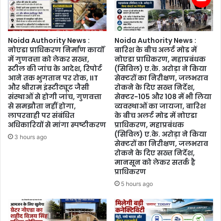
संगठन
की
और
शिकायत
संकल्प
के
के
बाद
Noida Authority News :
Noida Authority News :
कई
सीएमओ
नोएडा प्राधिकरण निर्माण कार्यों
बारिश के बीच अलर्ट मोड में
अनसुने
में गुणवत्ता को लेकर सख्त,
नोएडा प्राधिकरण, महाप्रबंधक
ने
पन्ने,
स्टील की जांच के आदेश, रिपोर्ट
(सिविल) ए.के. अरोड़ा ने किया
मांगा
बोलीं
आने तक भुगतान पर रोक, IIT
सेक्टरों का निरीक्षण, जलभराव
जवाब,
—‘राष्ट्र
और श्रीराम इंस्टीट्यूट जैसी
रोकने के दिए सख्त निर्देश,
डॉक्टरों
पहले,
संस्थाओं से होगी जांच, गुणवत्ता
सेक्टर-105 और 108 में भी लिया
और
समाज
से समझौता नहीं होगा,
व्यवस्थाओं का जायजा, बारिश
पैरामेडिकल
साथ
लापरवाही पर संबंधित
के बीच अलर्ट मोड में नोएडा
स्टाफ
अधिकारियों से मांगा स्पष्टीकरण
प्राधिकरण, महाप्रबंधक
और
के
(सिविल) ए.के. अरोड़ा ने किया
संगठन
3 hours ago
पंजीकरण
सेक्टरों का निरीक्षण, जलभराव
सर्वोपरि’",
पर
रोकने के दिए सख्त निर्देश,
समाज
मानसून को लेकर सतर्क है
भी
के
प्राधिकरण
उठे
अंतिम
गंभीर
5 hours ago
व्यक्ति
सवाल
तक
विकास
की