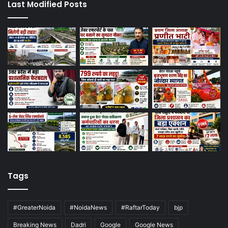
Last Modified Posts
Tags
#GreaterNoida
#NoidaNews
#RaftarToday
bjp
Breaking News
Dadri
Google
Google News