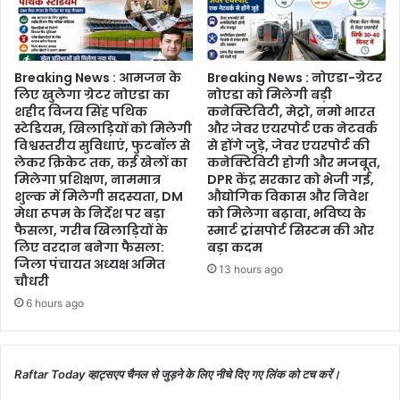
योजनाएं
पहुंचाना,
युवाओं
को
Breaking News : आमजन के
Breaking News : नोएडा-ग्रेटर
अवसर
लिए खुलेगा ग्रेटर नोएडा का
नोएडा को मिलेगी बड़ी
उपलब्ध
शहीद विजय सिंह पथिक
कनेक्टिविटी, मेट्रो, नमो भारत
कराना
स्टेडियम, खिलाड़ियों को मिलेगी
और जेवर एयरपोर्ट एक नेटवर्क
विश्वस्तरीय सुविधाएं, फुटबॉल से
से होंगे जुड़े, जेवर एयरपोर्ट की
मेरा
लेकर क्रिकेट तक, कई खेलों का
कनेक्टिविटी होगी और मजबूत,
लक्ष्य
मिलेगा प्रशिक्षण, नाममात्र
DPR केंद्र सरकार को भेजी गई,
शुल्क में मिलेगी सदस्यता, DM
औद्योगिक विकास और निवेश
मेधा रूपम के निर्देश पर बड़ा
को मिलेगा बढ़ावा, भविष्य के
फैसला, गरीब खिलाड़ियों के
स्मार्ट ट्रांसपोर्ट सिस्टम की ओर
लिए वरदान बनेगा फैसला:
बड़ा कदम
जिला पंचायत अध्यक्ष अमित
13 hours ago
चौधरी
6 hours ago
Raftar Today व्हाट्सएप चैनल से जुड़ने के लिए नीचे दिए गए लिंक को टच करें।