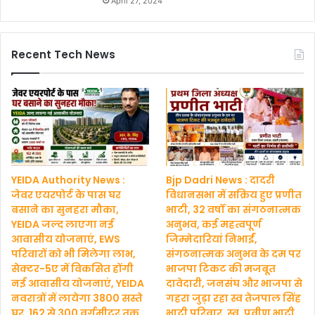
April 27, 2024
Recent Tech News
YEIDA Authority News :
Bjp Dadri News : दादरी
जेवर एयरपोर्ट के पास घर
विधानसभा में सक्रिय हुए प्रणीत
बसाने का सुनहरा मौका,
भाटी, 32 वर्षों का संगठनात्मक
YEIDA जल्द लाएगा नई
अनुभव, कई महत्वपूर्ण
आवासीय योजनाएं, EWS
जिम्मेदारियां निभाईं,
परिवारों को भी मिलेगा लाभ,
संगठनात्मक अनुभव के दम पर
सेक्टर-5ए में विकसित होंगी
भाजपा टिकट की मजबूत
नई आवासीय योजनाएं, YEIDA
दावेदारी, जनसंघ और भाजपा से
नवरात्रों में लायेगा 3800 सस्ते
गहरा जुड़ा रहा स्व तेजपाल सिंह
घर, 162 से 300 वर्गमीटर तक
भाटी परिवार, स्व. प्रवीण भाटी