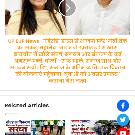
:
और
"मिरांडा
नियमों
हाउस
के
से
उल्लंघन
भाजपा
के
प्रदेश
आरोपों
UP BJP News : "मिरांडा हाउस से भाजपा प्रदेश मंत्री तक
मंत्री
की
तक
का सफर, महामेधा नागर ने रफ़्तार टुडे से खास
होगी
का
बातचीत में खोले संघर्ष, संगठन और संकल्प के कई
जांच",
सफर,
अनसुने पन्ने, बोलीं—‘राष्ट्र पहले, समाज साथ और
नोएडा
महामेधा
संगठन सर्वोपरि’", समाज के अंतिम व्यक्ति तक विकास
में
नागर
की योजनाएं पहुंचाना, युवाओं को अवसर उपलब्ध
इलाज
ने
कराना मेरा लक्ष्य
के
रफ़्तार
नाम
टुडे
पर
से
मनमानी
खास
Related Articles
पर
बातचीत
सख्ती
में
के
खोले
संकेत,
संघर्ष,
मरीज