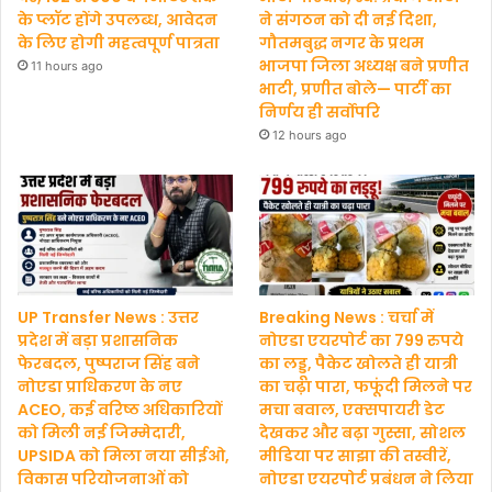
के प्लॉट होंगे उपलब्ध, आवेदन
ने संगठन को दी नई दिशा,
के लिए होगी महत्वपूर्ण पात्रता
गौतमबुद्ध नगर के प्रथम
भाजपा जिला अध्यक्ष बने प्रणीत
11 hours ago
भाटी, प्रणीत बोले— पार्टी का
निर्णय ही सर्वोपरि
12 hours ago
UP Transfer News : उत्तर
Breaking News : चर्चा में
प्रदेश में बड़ा प्रशासनिक
नोएडा एयरपोर्ट का 799 रुपये
फेरबदल, पुष्पराज सिंह बने
का लड्डू, पैकेट खोलते ही यात्री
नोएडा प्राधिकरण के नए
का चढ़ा पारा, फफूंदी मिलने पर
ACEO, कई वरिष्ठ अधिकारियों
मचा बवाल, एक्सपायरी डेट
को मिली नई जिम्मेदारी,
देखकर और बढ़ा गुस्सा, सोशल
UPSIDA को मिला नया सीईओ,
मीडिया पर साझा की तस्वीरें,
विकास परियोजनाओं को
नोएडा एयरपोर्ट प्रबंधन ने लिया