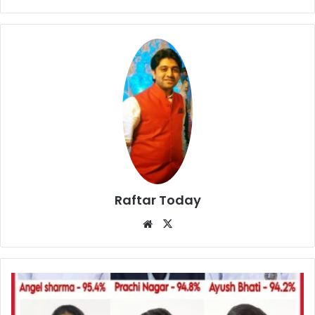
Raftar Today
Website
X
GNW
World
School