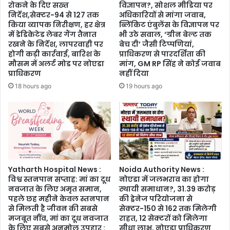
उतरा
रोकने के दिए सख्त
विज्ञापन?, सोशल मीडिया पर
विरोध,
निर्देश,सेक्टर-94 से 127 तक
अधिकारियों से मांगा जवाब,
“अमर्यादित
किया व्यापक निरीक्षण, हर क्षेत्र
ब्लिंकिट एंबुलेंस के विज्ञापन पर
में डेडिकेटेड लेबर गैंग तैनात
भी उठे सवाल, ‘ग्रीन बेल्ट तक
भाषा
रखने के निर्देश, लापरवाही पर
बेच दी’ जैसी टिप्पणियां,
लोकतंत्र
होगी कड़ी कार्रवाई, बारिश के
प्राधिकरण से पारदर्शिता की
को
मौसम में अलर्ट मोड पर नोएडा
मांग, GM RP सिंह ने कोई जवाब
कमजोर
प्राधिकरण
नहीं दिया
करती
18 hours ago
19 hours ago
है”,
ब्राह्मण
समाज
पर
टिप्पणी
को
लेकर
भी
Yatharth Hospital News :
Noida Authority News :
नाराजगी
विश्व स्तनपान सप्ताह: मां का दूध
नोएडा में जलभराव का होगा
नवजात के लिए अमृत समान,
स्थायी समाधान?, 31.39 करोड़
पहले छह महीने केवल स्तनपान
की ड्रेनेज परियोजना से
से मिलती है जीवन की सबसे
सेक्टर-150 से 162 तक मिलेगी
मजबूत नींव, मां का दूध नवजात
राहत, 12 सेक्टरों को मिलेगा
के लिए सबसे अनमोल उपहार :
सीधा लाभ, नोएडा प्राधिकरण