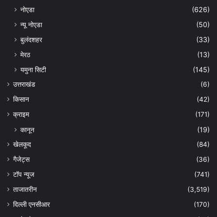
नोएडा
(626)
न्यू नोएडा
(50)
बुलंदशहर
(33)
मेरठ
(13)
यमुना सिटी
(145)
उत्तराखंड
(6)
किसान
(42)
क्राइम
(171)
कानून
(19)
खेलकूद
(84)
गैजेट्स
(36)
टॉप न्यूज
(741)
ताजातरीन
(3,519)
दिल्ली एनसीआर
(170)