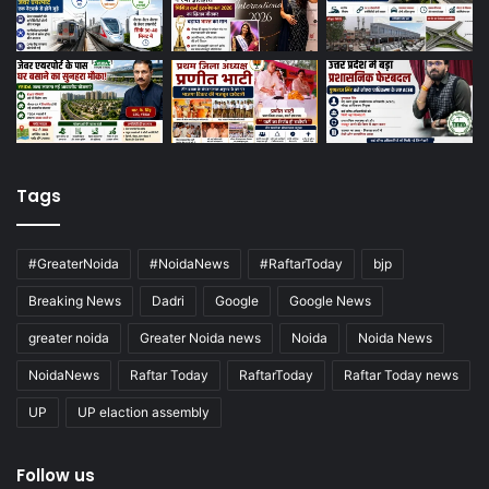
Tags
#GreaterNoida
#NoidaNews
#RaftarToday
bjp
Breaking News
Dadri
Google
Google News
greater noida
Greater Noida news
Noida
Noida News
NoidaNews
Raftar Today
RaftarToday
Raftar Today news
UP
UP elaction assembly
Follow us