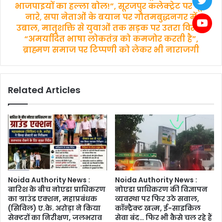
मचाया
हल्ला
भाजपाइयों का हल्ला बोल!”, सूरजपुर कलेक्ट्रेट पर गूंजे
धमाल,
बोल!”,
नारे, सपा नेताओं के बयान पर गौतमबुद्धनगर में
CBSE
सूरजपुर
उबाल, मातृशक्ति से युवाओं तक सड़क पर उतरा विरोध,
12वीं
कलेक्ट्रेट
“अमर्यादित भाषा लोकतंत्र को कमजोर करती है”,
रिजल्ट
पर
ब्राह्मण समाज पर टिप्पणी को लेकर भी नाराजगी
ने
गूंजे
पूरे
नारे,
शहर
सपा
को
नेताओं
Related Articles
कर
के
दिया
बयान
गौरवान्वित
पर
गौतमबुद्धनगर
में
उबाल,
मातृशक्ति
से
Noida Authority News :
Noida Authority News :
युवाओं
बारिश के बीच नोएडा प्राधिकरण
नोएडा प्राधिकरण की विज्ञापन
तक
का ग्राउंड एक्शन, महाप्रबंधक
व्यवस्था पर फिर उठे सवाल,
सड़क
(सिविल) ए.के. अरोड़ा ने किया
कॉन्ट्रैक्ट खत्म, ई-साइकिल
पर
सेक्टरों का निरीक्षण, जलभराव
सेवा बंद… फिर भी कैसे चल रहे हैं