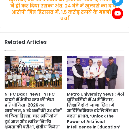
ने
दोस्ती
ने ही कर दिया उसका अंत, 24 घंटे में खुलासे का दावा,
जमीनी
में
आरोपी मित्र हिरासत में, 1.5 करोड़ रुपये के गहनों की
हकीकत
खून!,
चर्चा
को
प्रयागराज
करीब
हत्याकांड
से
का
परखा,
सनसनीखेज
Related Articles
सीईओ
खुलासा,
एनजी
बेटे
रवि
पर
कुमार
परिवार
ने
की
बताया
हत्या
—
का
जमीन
आरोप,
अधिग्रहण
NTPC Dadri News : NTPC
Metro University News : मेट्रो
फिर
दादरी में क्षेत्रीय स्तर की मेधा
यूनिवर्सिटी में AI सेमिनार,
का
साथी
प्रतियोगिता-2026 का
शिक्षाविदों ने जाना शिक्षा में
उद्देश्य
ने
आयोजन, 8 स्टेशनों की 23 टीमों
आर्टिफिशियल इंटेलिजेंस का
सिर्फ
ही
ने लिया हिस्सा, चार श्रेणियों में
बढ़ता प्रभाव, ‘Unlock the
विकास
कर
हुई ज्ञान और त्वरित निर्णय
Power of Artificial
नहीं,
दिया
क्षमता की परीक्षा, क्षेत्रीय विजेता
Intelligence in Education’