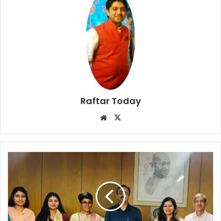
Raftar Today
Website
X
Breaking
News
:
दिल्ली-
मुंबई
इंडस्ट्रियल
कॉरिडोर