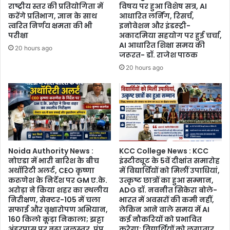
रोजगार
उसका
राष्ट्रीय स्तर की प्रतियोगिता में
विषय पर हुआ विशेष सत्र, AI
भी
करेंगे प्रतिभाग, ज्ञान के साथ
आधारित लर्निंग, रिसर्च,
अंत,
त्वरित निर्णय क्षमता की भी
इनोवेशन और इंडस्ट्री-
24
परीक्षा
अकादमिया सहयोग पर हुई चर्चा,
घंटे
AI आधारित शिक्षा समय की
में
20 hours ago
जरूरत- डॉ. राजेश पाठक
खुलासे
20 hours ago
का
दावा,
आरोपी
मित्र
हिरासत
में,
1.5
करोड़
Noida Authority News :
KCC College News : KCC
रुपये
नोएडा में भारी बारिश के बीच
इंस्टीट्यूट के 5वें दीक्षांत समारोह
के
अथॉरिटी अलर्ट, CEO कृष्णा
में विद्यार्थियों को मिलीं उपाधियां,
गहनों
करुणेश के निर्देश पर GM ए.के.
उत्कृष्ट छात्रों का हुआ सम्मान,
की
अरोड़ा ने किया शहर का स्थलीय
ADG डॉ. नवनीत सिकेरा बोले-
चर्चा
निरीक्षण, सेक्टर-105 में चला
भारत में अवसरों की कमी नहीं,
सफाई और वृक्षारोपण अभियान,
लेकिन आने वाले समय में AI
160 किलो कूड़ा निकाला; झट्टा
कई नौकरियों को प्रभावित
अंडरपास पर बढ़ा जलस्तर, पंप
करेगा; विद्यार्थियों को लगातार