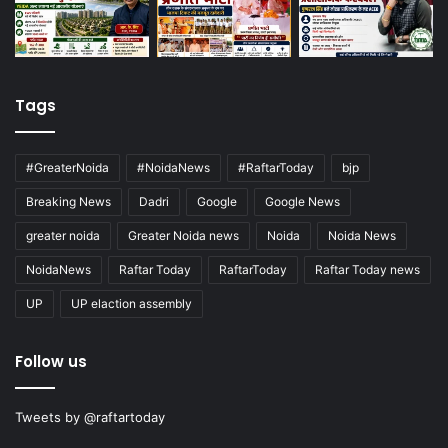
Tags
#GreaterNoida
#NoidaNews
#RaftarToday
bjp
Breaking News
Dadri
Google
Google News
greater noida
Greater Noida news
Noida
Noida News
NoidaNews
Raftar Today
RaftarToday
Raftar Today news
UP
UP elaction assembly
Follow us
Tweets by @raftartoday