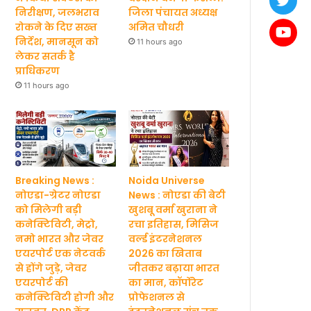
निरीक्षण, जलभराव
जिला पंचायत अध्यक्ष
रोकने के दिए सख्त
अमित चौधरी
निर्देश, मानसून को
11 hours ago
लेकर सतर्क है
प्राधिकरण
11 hours ago
Breaking News :
Noida Universe
नोएडा-ग्रेटर नोएडा
News : नोएडा की बेटी
को मिलेगी बड़ी
खुशबू वर्मा खुराना ने
कनेक्टिविटी, मेट्रो,
रचा इतिहास, मिसिज
नमो भारत और जेवर
वर्ल्ड इंटरनेशनल
एयरपोर्ट एक नेटवर्क
2026 का खिताब
से होंगे जुड़े, जेवर
जीतकर बढ़ाया भारत
एयरपोर्ट की
का मान, कॉर्पोरेट
कनेक्टिविटी होगी और
प्रोफेशनल से