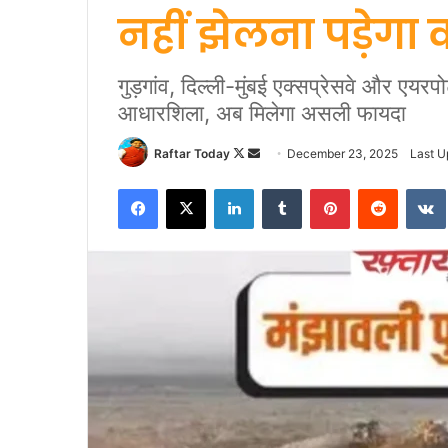
नहीं झेलना पड़ेगा
गुड़गांव, दिल्ली-मुंबई एक्सप्रेसवे और एयरप
आधारशिला, अब मिलेगा असली फायदा
Follow
Send
Raftar Today
December 23, 2025
Last U
on
an
Facebook
X
LinkedIn
Tumblr
Pinterest
Reddit
X
email